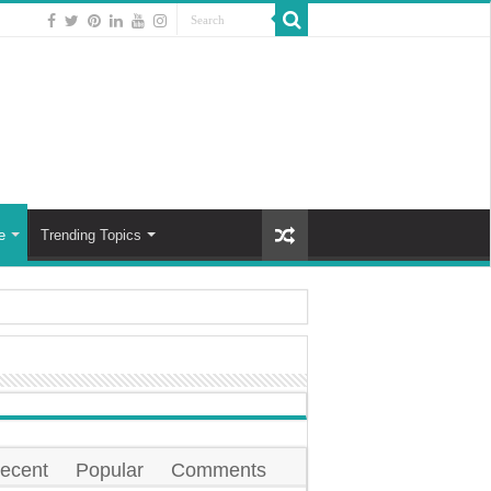
e
Trending Topics
े हरे पत्तेदार सब्जियाँ
ानिकों ने जताई आशंका, फैल सकती है मनुष्यों मे भी । 2024
काने में सात सबसे अच्छे तेल !
 और चिकनी त्वचा के लिए ये घेरलु उपाये है जरूरी!
ecent
Popular
Comments