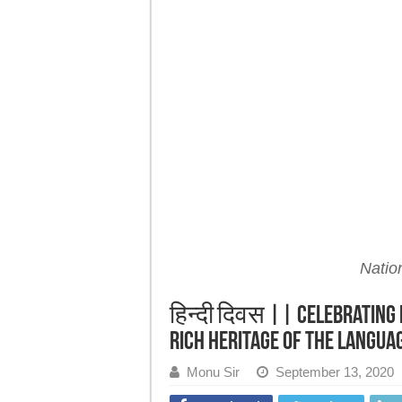
7-Day Weight Loss Challenge | ये घरेलू 
Natio
हिन्दी दिवस || Celebrating 
Rich Heritage of the Langua
Monu Sir
September 13, 2020