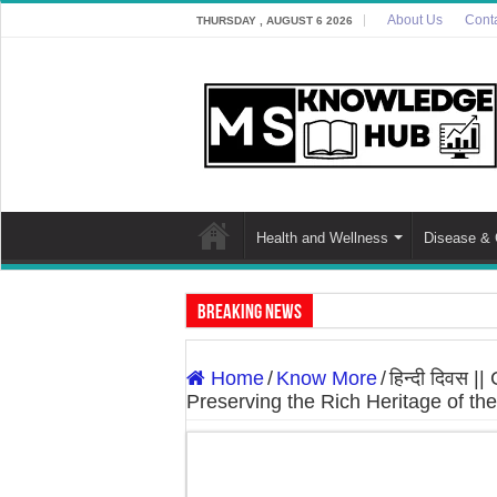
About Us
Cont
THURSDAY , AUGUST 6 2026
Health and Wellness
Disease & 
Breaking News
Discover The Risk of Green Leafy Vegeta
Home
/
Know More
/
हिन्दी दिवस 
Discover the Potential Threat: ‘Zombie D
Preserving the Rich Heritage of t
7 Best Cooking Oils for Health in Indi
7 Effective Home Remedies in Winter: A