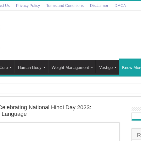
act Us
Privacy Policy
Terms and Conditions
Disclaimer
DMCA
Cure
Human Body
Weight Management
Vestige
Know Mor
bles Side Effects in Hindi | इन 7 कारणों को जानकार खाना छोड़ देंग
|| Celebrating National Hindi Day 2023:
eer Disease’ In Hindi | ‘ज़ोंबी हिरण रोग’ महामारी फैल गई है, वैज्ञ
he Language
a – Choosing the Right Oil for Your Well-being | भारत मे खाना प
 Daily Skincare Routine for All Skin Types | सर्दियों मे चमकदार
R