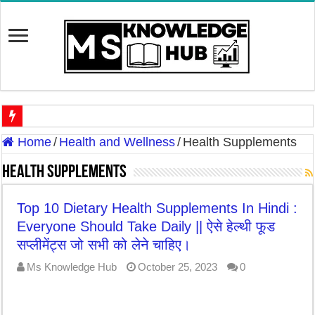
Discover The Risk of Green Leafy Vegetables Side Effects in Hi
Home
/
Health and Wellness
/
Health Supplements
Discover the Potential Threat: ‘Zombie Deer Disease’ In Hindi | 
Health Supplements
7 Best Cooking Oils for Health in India – Choosing the Right 
Top 10 Dietary Health Supplements In Hindi :
7 Effective Home Remedies in Winter: A Daily Skincare Routine
Everyone Should Take Daily || ऐसे हेल्थी फूड
सप्लीमेंट्स जो सभी को लेने चाहिए।
7-Day Weight Loss Challenge | ये घरेलू उपाये सात दिनों में ही व
Ms Knowledge Hub
October 25, 2023
0