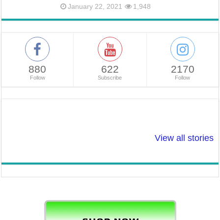
January 22, 2021
1,948
880
622
2170
Follow
Subscribe
Follow
So Beautiful: ऐसे
Tulsi Drop: सर्दियों
शादी से पहले
बनाए सर्दियों मे चेहरे
में इन रोगो से तुलसी
टेस्टोस्टेरोन ले
View all stories
पर प्राकृतिक चमक! :
बचा सकती है!
ठीक करें। लेवल
Natural Glow to
Low, तो हो सक
Face
समस्या।