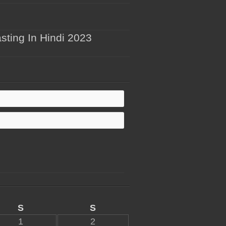
sting In Hindi 2023
S
S
1
2