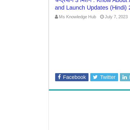
चन्द्रयान 3 मिशन : Know Abou
7-Day Weight Loss Challenge | ये घरेलू 
and Launch Updates (Hindi)
Ms Knowledge Hub
July 7, 2023
Facebook
Twitter