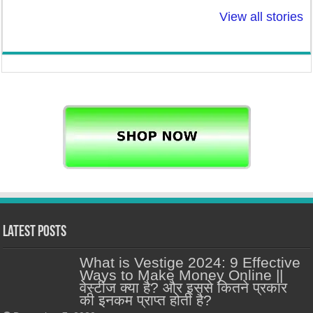
बनाए सर्दियों मे चेहरे
में इन रोगो से तुलसी
टेस्टोस्टेरोन ले
View all stories
पर प्राकृतिक चमक! :
बचा सकती है!
ठीक करें। लेवल
Natural Glow to
Low, तो हो सक
Face
समस्या।
Latest Posts
What is Vestige 2024: 9 Effective
Ways to Make Money Online ||
वेस्टीज क्या है? और इससे कितने प्रकार
की इनकम प्राप्त होती है?