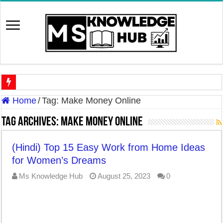
Discover The Risk of Green Leafy Vegetables Side Effects in Hi
Home
/
Tag:
Make Money Online
Discover the Potential Threat: ‘Zombie Deer Disease’ In Hindi | 
Tag Archives:
Make Money Online
7 Best Cooking Oils for Health in India – Choosing the Right 
(Hindi) Top 15 Easy Work from Home Ideas
7 Effective Home Remedies in Winter: A Daily Skincare Routine
for Women’s Dreams
7-Day Weight Loss Challenge | ये घरेलू उपाये सात दिनों में ही व
Ms Knowledge Hub
August 25, 2023
0