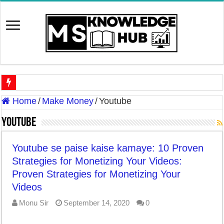
Discover The Risk of Green Leafy Vegetables Side Effects in Hi
Home
/
Make Money
/
Youtube
Discover the Potential Threat: ‘Zombie Deer Disease’ In Hindi | 
Youtube
7 Best Cooking Oils for Health in India – Choosing the Right 
Youtube se paise kaise kamaye: 10 Proven
7 Effective Home Remedies in Winter: A Daily Skincare Routine
Strategies for Monetizing Your Videos:
Proven Strategies for Monetizing Your
7-Day Weight Loss Challenge | ये घरेलू उपाये सात दिनों में ही व
Videos
Monu Sir
September 14, 2020
0