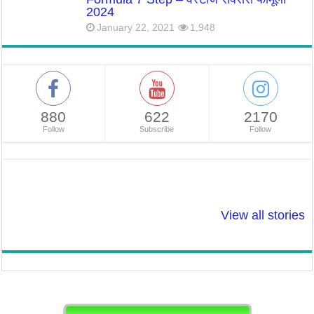
2024
January 22, 2021
1,948
880
622
2170
Follow
Subscribe
Follow
So Beautiful: ऐसे
Tulsi Drop: सर्दियों
शादी से पहले
बनाए सर्दियों मे चेहरे
में इन रोगो से तुलसी
टेस्टोस्टेरोन ले
View all stories
पर प्राकृतिक चमक! :
बचा सकती है!
ठीक करें। लेवल
Natural Glow to
Low, तो हो सक
Face
समस्या।