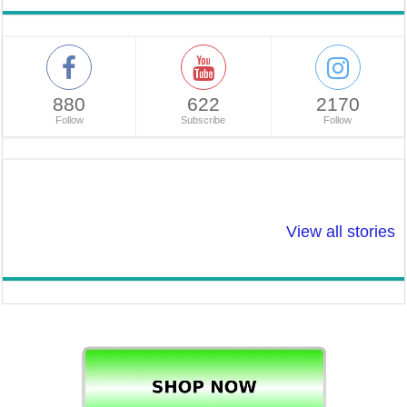
880
622
2170
Follow
Subscribe
Follow
So Beautiful: ऐसे
Tulsi Drop: सर्दियों
शादी से पहले
बनाए सर्दियों मे चेहरे
में इन रोगो से तुलसी
टेस्टोस्टेरोन ले
View all stories
पर प्राकृतिक चमक! :
बचा सकती है!
ठीक करें। लेवल
Natural Glow to
Low, तो हो सक
Face
समस्या।