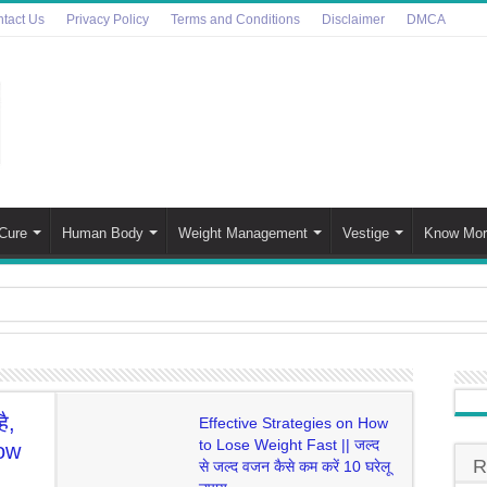
tact Us
Privacy Policy
Terms and Conditions
Disclaimer
DMCA
Cure
Human Body
Weight Management
Vestige
Know Mor
bles Side Effects in Hindi | इन 7 कारणों को जानकार खाना छोड़ देंग
eer Disease’ In Hindi | ‘ज़ोंबी हिरण रोग’ महामारी फैल गई है, वैज्ञ
है,
a – Choosing the Right Oil for Your Well-being | भारत मे खाना प
Effective Strategies on How
to Lose Weight Fast || जल्द
low
 Daily Skincare Routine for All Skin Types | सर्दियों मे चमकदार
R
से जल्द वजन कैसे कम करें 10 घरेलू