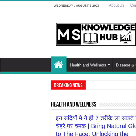
About Us
Con
WEDNESDAY , AUGUST 5 2026
Health and Wellness
Disease & 
Breaking News
Discover The Risk of Green Leafy Vegeta
Health and Wellness
Discover the Potential Threat: ‘Zombie D
इन सर्दियों मे ये ही 7 तरीके ला सकते 
7 Best Cooking Oils for Health in Indi
चेहरे पर चमक | Bring Natural G
7 Effective Home Remedies in Winter: A
to The Face: Unlocking the