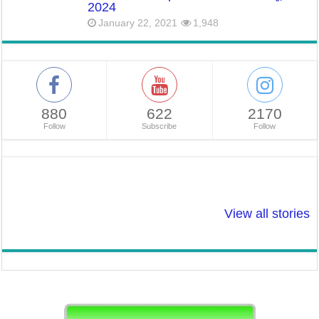
2024
January 22, 2021
1,948
880
622
2170
Follow
Subscribe
Follow
So Beautiful: ऐसे
Tulsi Drop: सर्दियों
शादी से पहले
बनाए सर्दियों मे चेहरे
में इन रोगो से तुलसी
टेस्टोस्टेरोन ले
View all stories
पर प्राकृतिक चमक! :
बचा सकती है!
ठीक करें। लेवल
Natural Glow to
Low, तो हो सक
Face
समस्या।