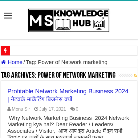
Discover The Risk of Green Leafy Vegetables Side Effects in Hi
Home
/
Tag:
Power of Network marketing
Discover the Potential Threat: ‘Zombie Deer Disease’ In Hindi | 
Tag Archives:
Power of Network marketing
7 Best Cooking Oils for Health in India – Choosing the Right 
Profitable Network Marketing Business 2024
7 Effective Home Remedies in Winter: A Daily Skincare Routine
| नेटवर्क मार्केटिंग बिजनेस क्यों
7-Day Weight Loss Challenge | ये घरेलू उपाये सात दिनों में ही व
Monu Sir
July 17, 2021
0
Why Network Marketing Business 2024 Network
Marketing kya hai? Dear Reader / Leaders/
Associates / Visitor, आज आप इस Article में इन सभी
Topic पर तत्थों के साथ महत्वपुर्ण जानकारी प्राप्त …