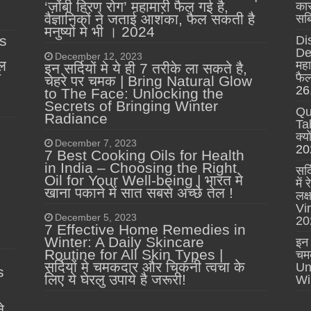
‘ज़ोंबी हिरण रोग’ महामारी फैल गई है,
कार
वैज्ञानिकों ने जताई आशंका, फैल सकती है
सब्
मनुष्यों मे भी । 2024
s
Di
Dee
December 12, 2023
ल
महा
इन सर्दियों मे ये ही 7 तरीके ला सकते है,
र
फैल
चेहरे पर चमक | Bring Natural Glow
26
to The Face: Unlocking the
Secrets of Bringing Winter
Qu
Radiance
Tal
क्य
December 7, 2023
20
7 Best Cooking Oils for Health
in India – Choosing the Right
सर्
Oil for Your Well-being | भारत मे
में
खाना पकाने में सात सबसे अच्छे तेल !
लक
Vi
December 5, 2023
20
7 Effective Home Remedies in
Winter: A Daily Skincare
इन 
Routine for All Skin Types |
चम
सर्दियों मे चमकदार और चिकनी त्वचा के
Un
s
लिए ये घेरलु उपाये है जरूरी!
Wi
|
े