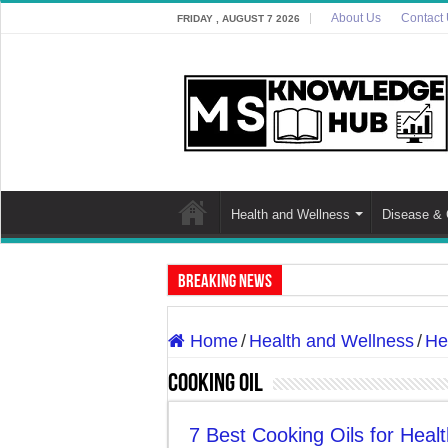
About Us
Contact
FRIDAY , AUGUST 7 2026
Health and Wellness
Disease & 
Breaking News
Discover The Risk of Green Leafy Vegeta
Home
/
Health and Wellness
/
He
Discover the Potential Threat: ‘Zombie D
Cooking Oil
7 Best Cooking Oils for Health in Indi
7 Effective Home Remedies in Winter: A
7 Best Cooking Oils for Healt