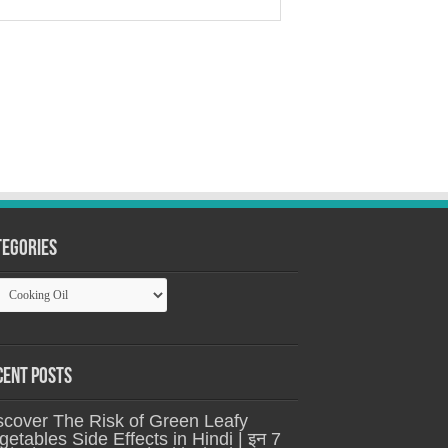
tegories
tegories
cent Posts
scover The Risk of Green Leafy
getables Side Effects in Hindi | इन 7