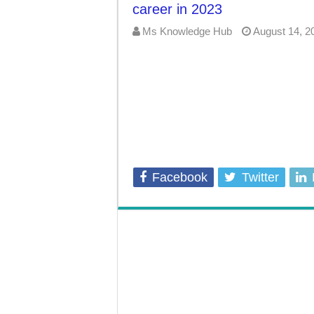
career in 2023
7-Day Weight Loss Challenge | ये घरेलू 
Ms Knowledge Hub
August 14, 2
Facebook
Twitter