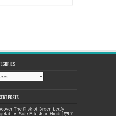
tegories
tegories
cent Posts
scover The Risk of Green Leafy
getables Side Effects in Hindi | इन 7