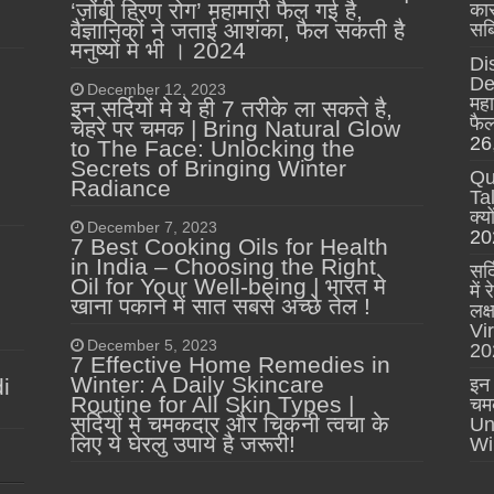
‘ज़ोंबी हिरण रोग’ महामारी फैल गई है,
कार
वैज्ञानिकों ने जताई आशंका, फैल सकती है
सब्
मनुष्यों मे भी । 2024
Di
Dee
December 12, 2023
महा
इन सर्दियों मे ये ही 7 तरीके ला सकते है,
फैल
चेहरे पर चमक | Bring Natural Glow
26
to The Face: Unlocking the
Secrets of Bringing Winter
Qu
Radiance
Tal
क्य
December 7, 2023
20
7 Best Cooking Oils for Health
in India – Choosing the Right
सर्
Oil for Your Well-being | भारत मे
में
खाना पकाने में सात सबसे अच्छे तेल !
लक
Vi
December 5, 2023
20
7 Effective Home Remedies in
Winter: A Daily Skincare
i
इन 
Routine for All Skin Types |
चम
सर्दियों मे चमकदार और चिकनी त्वचा के
Un
लिए ये घेरलु उपाये है जरूरी!
Wi