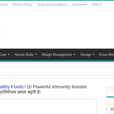
ct Us
Privacy Policy
Terms and Conditions
Disclaimer
DMCA
Cure
Human Body
Weight Management
Vestige
Know Mor
bles Side Effects in Hindi | इन 7 कारणों को जानकार खाना छोड़ देंग
althy Foods
/
10 Powerful Immunity booster
eer Disease’ In Hindi | ‘ज़ोंबी हिरण रोग’ महामारी फैल गई है, वैज्ञ
रतिरोधक क्षमता बढ़ती है!
a – Choosing the Right Oil for Your Well-being | भारत मे खाना प
 Daily Skincare Routine for All Skin Types | सर्दियों मे चमकदार
R