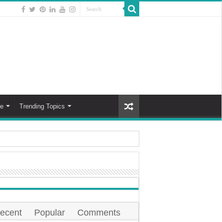
e
Trending Topics
े हरे पत्तेदार सब्जियाँ
ानिकों ने जताई आशंका, फैल सकती है मनुष्यों मे भी । 2024
काने में सात सबसे अच्छे तेल !
 और चिकनी त्वचा के लिए ये घेरलु उपाये है जरूरी!
ecent
Popular
Comments