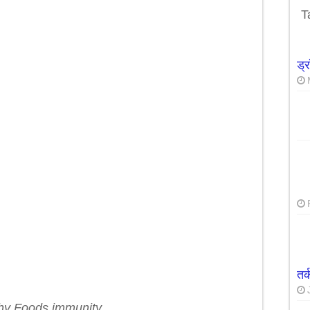
उपाये सात दिनों में ही वजन घटाने मे कारगार
T
ड्
तर
hy Foods immunity