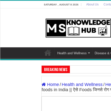
About Us
Conta
SATURDAY , AUGUST 8 2026
Health and Wellness
Disease & 
Breaking News
Discover The Risk of Green Leafy Vegeta
Home
/
Health and Wellness
/
He
Discover the Potential Threat: ‘Zombie D
foods in India || ऐसे Foods जिनसे रोग प्
7 Best Cooking Oils for Health in Indi
7 Effective Home Remedies in Winter: A