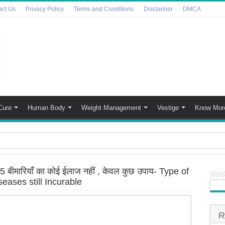
act Us
Privacy Policy
Terms and Conditions
Disclaimer
DMCA
Cure
Human Body
Weight Management
Vestige
Know Mor
bles Side Effects in Hindi | इन 7 कारणों को जानकार खाना छोड़ देंग
5 बीमारियाँ का कोई ईलाज नहीं , केवल कुछ उपाय- Type of
eer Disease’ In Hindi | ‘ज़ोंबी हिरण रोग’ महामारी फैल गई है, वैज्ञ
eases still Incurable
a – Choosing the Right Oil for Your Well-being | भारत मे खाना प
 Daily Skincare Routine for All Skin Types | सर्दियों मे चमकदार
R