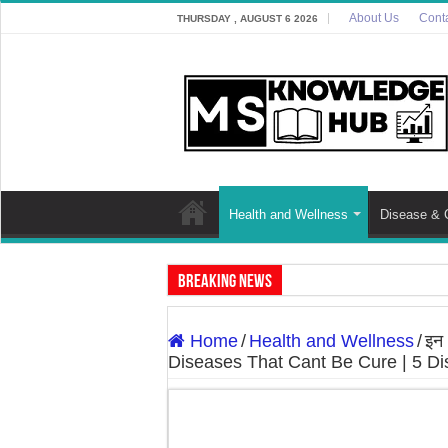
About Us
Cont
THURSDAY , AUGUST 6 2026
Health and Wellness
Disease & 
Breaking News
Discover The Risk of Green Leafy Vegeta
Home
/
Health and Wellness
/
इन 
Discover the Potential Threat: ‘Zombie D
Diseases That Cant Be Cure | 5 Dis
7 Best Cooking Oils for Health in Indi
7 Effective Home Remedies in Winter: A