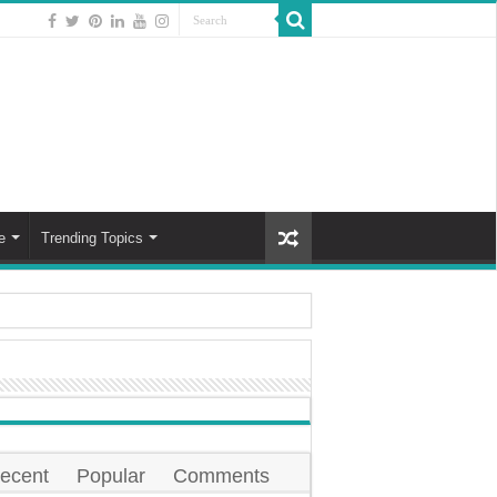
e
Trending Topics
े हरे पत्तेदार सब्जियाँ
ानिकों ने जताई आशंका, फैल सकती है मनुष्यों मे भी । 2024
काने में सात सबसे अच्छे तेल !
 और चिकनी त्वचा के लिए ये घेरलु उपाये है जरूरी!
ecent
Popular
Comments