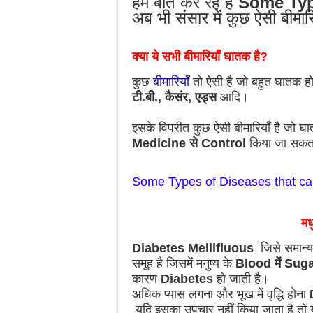
हम बात कर रहे है
Some Typ
अब भी संसार में कुछ ऐसी बीमा
क्या ये सभी बीमारियाँ घातक है?
कुछ
बीमारियाँ
तो ऐसी है जो बहुत घातक ह
टी.बी., कैसंर, एड्स
आदि।
इसके विपरीत कुछ ऐसी बीमारियाँ है जो घात
Medicine से Control
किया जा सकता 
Some Types of Diseases that ca
मध
Diabetes
Mellifluous
जिसे समान्य
समूह है जिसमें मनुष्य के
Blood में Sug
कारण
Diabetes
हो जाती है।
अधिक प्यास लगना और भूख में वृद्धि होना
यदि इसका उपचार नहीं किया जाता है त